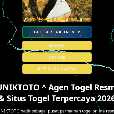
DAFTAR AKUN VIP
MASUK
DAFTAR
RTP SLOT GACOR
UNIKTOTO ^ Agen Togel Resm
& Situs Togel Terpercaya 202
NIKTOTO hadir sebagai pusat permainan togel online res